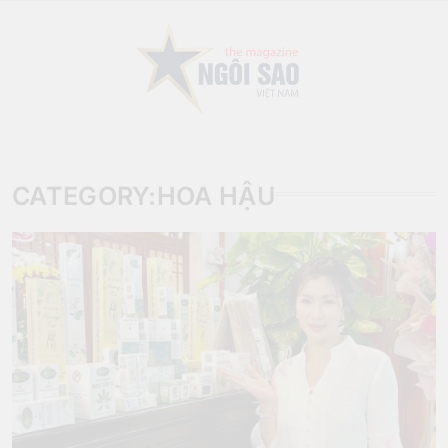
Skip
to
content
Sao Viet Magazine
CATEGORY:
HOA HẬU