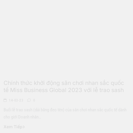
Hoa Hậu
Xã Hội
Chính thức khởi động sân chơi nhan sắc quốc
tế Miss Business Global 2023 với lễ trao sash
14-03-23
0
Buổi lễ trao sash (dải băng đeo tên) của sân chơi nhan sắc quốc tế dành
cho giới Doanh nhân…
Xem Tiếp