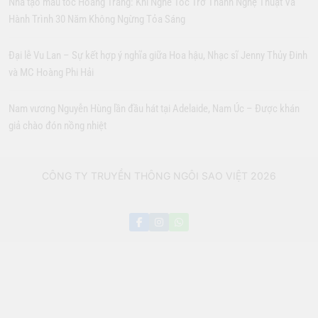
Nhà tạo mẫu tóc Hoàng Trang: Khi Nghề Tóc Trở Thành Nghệ Thuật Và
Hành Trình 30 Năm Không Ngừng Tỏa Sáng
Đại lễ Vu Lan – Sự kết hợp ý nghĩa giữa Hoa hậu, Nhạc sĩ Jenny Thủy Đinh
và MC Hoàng Phi Hải
Nam vương Nguyễn Hùng lần đầu hát tại Adelaide, Nam Úc – Được khán
giả chào đón nồng nhiệt
CÔNG TY TRUYỀN THÔNG NGÔI SAO VIỆT 2026