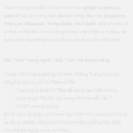
Thành công này đến từ hành trình
tu nghiệp và giao lưu
quốc tế
tại các trung tâm đào tạo hàng đầu như
Singapore,
Thái Lan, Malaysia, Trung Quốc, Hàn Quốc
. Mỗi chuyến đi
là một cơ hội để chị mở rộng tư duy, cập nhật xu hướng, và
mang tinh hoa thế giới ứng dụng vào thực tiễn Việt Nam.
Giữ “Tâm” trong nghề – Đặt “Tín” với khách hàng
Trong suốt chặng đường 30 năm, Hoàng Trang luôn giữ
vững hai giá trị cốt lõi:
Tâm
và
Tín
.
“Làm nghề phải có
Tâm
để sáng tạo chân thành,
và phải giữ
Tín
để xây dựng niềm tin bền lâu.” –
NTMT Hoàng Trang.
Sự tận tâm ấy giúp chị chiếm trọn niềm tin của khách hàng
và đồng nghiệp, đồng thời trở thành tấm gương tiêu biểu
cho thế hệ nghệ sĩ trẻ noi theo.