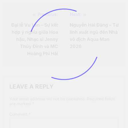
Previous:
Next:
Post
Đại lễ Vu Lan – Sự kết
Nguyễn Hải Đăng – Từ
navigation
hợp ý nghĩa giữa Hoa
lính xuất ngũ đến Nhà
hậu, Nhạc sĩ Jenny
vô địch Aqua Man
Thủy Đinh và MC
2026
Hoàng Phi Hải
LEAVE A REPLY
Your email address will not be published.
Required fields
are marked
*
Comment
*