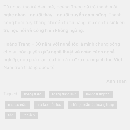
Từ người thợ trẻ đam mê, Hoàng Trang đã trở thành một
nghệ nhân – người thầy – người truyền cảm hứng
. Thành
công hôm nay không chỉ đến từ tài năng, mà còn từ
sự kiên
trì, học hỏi và cống hiến không ngừng
.
Hoàng Trang – 30 năm với nghề tóc
là minh chứng sống
cho sự hòa quyện giữa
nghệ thuật và nhân cách nghề
nghiệp
, góp phần lan tỏa hình ảnh đẹp của
ngành tóc Việt
Nam
trên trường quốc tế.
Anh Toàn
Tagged:
hoàng trang
hoàng trang hair
hoang trang toc
nha tạo mẫu
nhà tạo mẫu tóc
nhà tạo mẫu tóc hoàng trang
tốc
toc dep