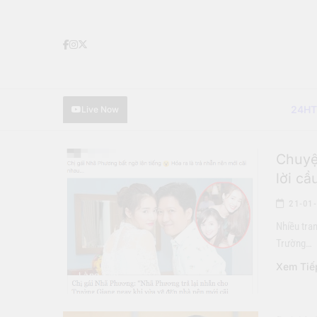
Skip
to
content
24H
Live Now
Chuyện
lời c
21-01
Nhiều tran
Trường…
Xem Tiế
Làng Sao