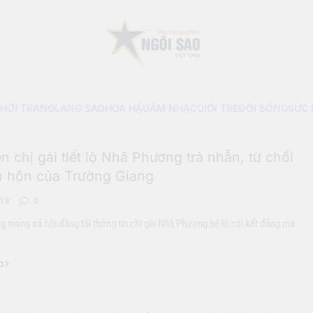
Sao Viet Magazine
THỜI TRANG
LÀNG SAO
HOA HẬU
ÂM NHẠC
GIỚI TRẺ
ĐỜI SỐNG
SỨC
 chị gái tiết lộ Nhã Phương trả nhẫn, từ chối
ầu hôn của Trường Giang
-18
0
g mạng xã hội đăng tải thông tin chị gái Nhã Phương hé lộ cái kết đắng mà
p