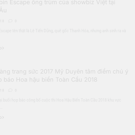
bin Escape ông trùm của showbiz Việt tại
Âu
-18
0
Escape tên thật là Lê Tiến Dũng, quê gốc Thanh Hóa, nhưng anh sinh ra và
p
àng trang sức 2017 Mỹ Duyên tâm điểm chú ý
ọp báo Hoa hậu biển Toàn Cầu 2018
-18
0
ại buổi họp báo công bố cuộc thi Hoa Hậu Biển Toàn Cầu 2018 khu vực
,…
p