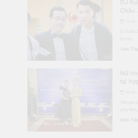
DJ Ku
Châu 
13-01
DJ Kubin 
lớn lên…
Xem Tiế
Làng Sao
Nữ ho
tại h
09-01
Vừa qua t
phía Nam
Xem Tiế
Hoa Hậu
Làng Sao