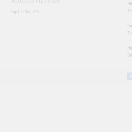
NGÔI SAO VIỆT NAM
Nh
Th
Tạp Chí Sao Việt
Đạ
Th
Na
Đư