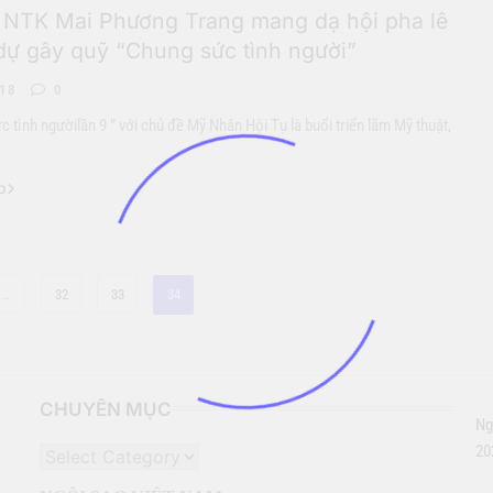
 NTK Mai Phương Trang mang dạ hội pha lê
dự gây quỹ “Chung sức tình người”
-18
0
 tình ngườilần 9 ” với chủ đề Mỹ Nhân Hội Tụ là buổi triển lãm Mỹ thuật,
p
…
32
33
34
CHUYÊN MỤC
Ng
20
CHUYÊN
MỤC