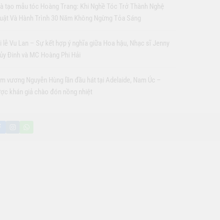
à tạo mẫu tóc Hoàng Trang: Khi Nghề Tóc Trở Thành Nghệ
uật Và Hành Trình 30 Năm Không Ngừng Tỏa Sáng
i lễ Vu Lan – Sự kết hợp ý nghĩa giữa Hoa hậu, Nhạc sĩ Jenny
ủy Đinh và MC Hoàng Phi Hải
m vương Nguyễn Hùng lần đầu hát tại Adelaide, Nam Úc –
ợc khán giả chào đón nồng nhiệt