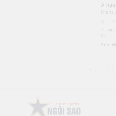
Á hậu
tham 
05-01
“Chung sức
Ca…
Xem Tiế
Làng Sao
1