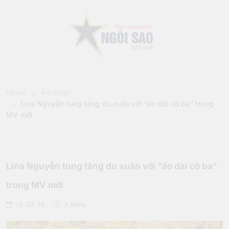
Skip
to
content
Sao Viet Magazine
Home
Âm nhạc
Lina Nguyễn tung tăng du xuân với “áo dài cô ba” trong
MV mới
Âm Nhạc
Lina Nguyễn tung tăng du xuân với “áo dài cô ba”
trong MV mới
13-02-18
3 Mins