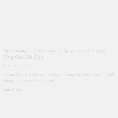
Hoa Hậu
Nữ hoàng doanh nhân Lê Quy dạo chơi phố
lồng đèn Sài Gòn.
25-09-18
0
Tối qua Đêm hội trăng rằm,phố lồng đèn Lương Như Học(quận 5,tp.HCM)
dường như đẹp hơn khi có sự xuất…
Xem Tiếp