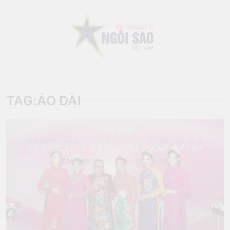
Skip
to
content
Sao Viet Magazine
TAG:
ÁO DÀI