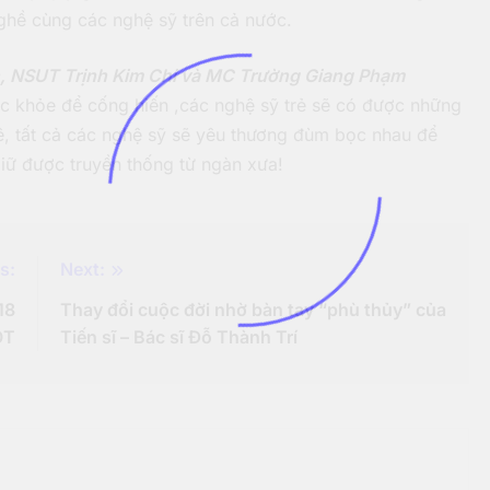
nghề cùng các nghệ sỹ trên cả nước.
 NSUT Trịnh Kim Chi và MC Trường Giang Phạm
c khỏe để cống hiến ,các nghệ sỹ trẻ sẽ có được những
ê, tất cả các nghệ sỹ sẽ yêu thương đùm bọc nhau để
iữ được truyền thống từ ngàn xưa!
s:
Next:
18
Thay đổi cuộc đời nhờ bàn tay “phù thủy” của
OT
Tiến sĩ – Bác sĩ Đỗ Thành Trí