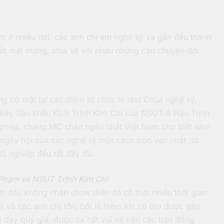
c ở nhiều nơi, các anh chị em nghệ sỹ xa gần đều thành
ắt mặt mừng, chia sẻ với nhau những câu chuyện đời
g có mặt tại các điểm tổ chức lễ như Chùa nghệ sỹ,
Linh, Sân khấu Kịch Trịnh Kim Chi của NSUT Á Hậu Trịnh
nghiệp, chàng MC chân ngắn nhất Việt Nam cho biết năm
ngày hội của các nghệ sỹ một cách trọn vẹn nhất ,từ
tổ nghiệp đều rất đầy đủ.
Phạm và NSUT Trịnh Kim Chi
đều không nhận show diễn để có thật nhiều thời gian
ối và các anh chị lớn, bởi lẽ hiếm khi có dịp được gặp
ỉ dạy quý giá, được ca hát vui vẻ bên các bạn đồng