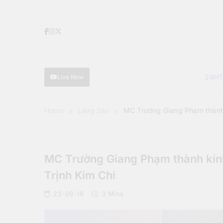
Skip
to
content
24H
Live Now
Home
Làng Sao
MC Trường Giang Phạm thành 
Làng Sao
MC Trường Giang Phạm thành kính
Trịnh Kim Chi
22-09-18
3 Mins