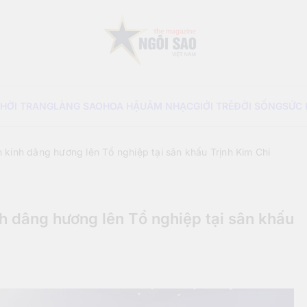
Sao Viet Magazine
THỜI TRANG
LÀNG SAO
HOA HẬU
ÂM NHẠC
GIỚI TRẺ
ĐỜI SỐNG
SỨC
kính dâng hương lên Tổ nghiệp tại sân khấu Trịnh Kim Chi
 dâng hương lên Tổ nghiệp tại sân khấu