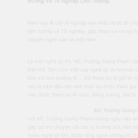
Hướng Về Tổ Nghiệp Linh Thiêng.
Năm nay lễ Giỗ tổ nghiệp sân khấu được tổ chứ
tâm hướng về Tổ nghiệp, gặp nhau vui vẻ tay b
chuyện nghề của cả một năm.
Là một nghệ sỹ trẻ, MC Trường Giang Phạm cũn
Đền thờ Tâm Linh Việt của nghệ sỹ ưu tú Hoài 
Kim chi làm trưởng lễ…. Để tham dự lễ giỗ tổ 
nay là năm đàu tiên anh thực sự được tham gia 
việc được tham dự lễ rước, dâng hương, bái tạ 
MC Trường Giang 
Với MC Trường Giang Phạm những ngày này anh 
gặp gỡ trò chuyện với các vị trưởng bối, tiền b
nhiều nghệ sỹ lớn ,được lắng nghe những lời ch