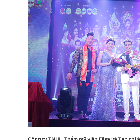
Công ty TNHH Thẩm mỹ viện Elisa và Tạp chí á