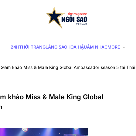
Sao Viet Magazine
24H
THỜI TRANG
LÀNG SAO
HOA HẬU
ÂM NHẠC
MORE
iám khảo Miss & Male King Global Ambassador season 5 tại Thái
 khảo Miss & Male King Global
n