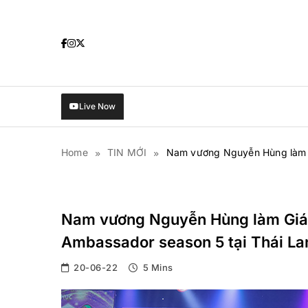
Skip
to
content
Live Now
Home
TIN MỚI
Nam vương Nguyễn Hùng làm G
Hoa Hậu
Làng Sao
Nam vương Nguyễn Hùng làm Giám
Ambassador season 5 tại Thái La
20-06-22
5 Mins