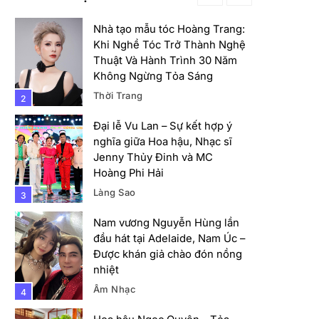
Thời Trang
2
Đại lễ Vu Lan – Sự kết hợp ý
nghĩa giữa Hoa hậu, Nhạc sĩ
Jenny Thủy Đinh và MC
Hoàng Phi Hải
Làng Sao
3
Đời Sống
Giới Trẻ
Nam vương Nguyễn Hùng lần
đầu hát tại Adelaide, Nam Úc –
Nguyễn Hải Đăng – Từ lính xuất ngũ đến
Được khán giả chào đón nồng
Nhà vô địch Aqua Man 2026
nhiệt
20-06-22
Âm Nhạc
4
Hoa hậu Ngọc Quyên – Tỏa
Sáng với Tính Cách Thân
Thiện và Đam Mê Cống Hiến
Hoa Hậu
Làng Sao
5