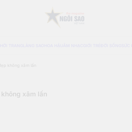
Sao Viet Magazine
THỜI TRANG
LÀNG SAO
HOA HẬU
ÂM NHẠC
GIỚI TRẺ
ĐỜI SỐNG
SỨC
đẹp không xâm lấn
 không xâm lấn