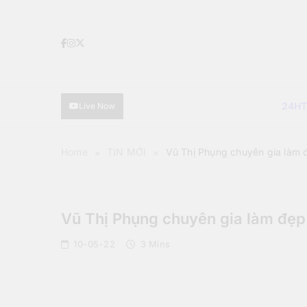
Skip
to
content
24H
Live Now
Home
TIN MỚI
Vũ Thị Phụng chuyên gia làm 
TIN MỚI
Vũ Thị Phụng chuyên gia làm đẹp
10-05-22
3 Mins