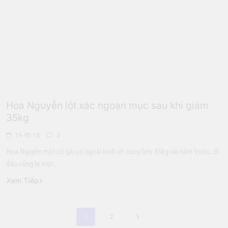
Giới Trẻ
Hoa Nguyễn lột xác ngoạn mục sau khi giảm
35kg
19-05-18
0
Hoa Nguyễn một cô gái có ngoài hình vô cùng béo 85kg vài năm trước, đi
đâu cũng bị mọi…
Xem Tiếp
1
2