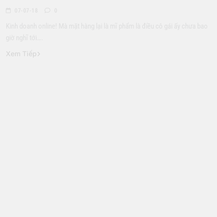
07-07-18
0
Kinh doanh online! Mà mặt hàng lại là mĩ phẩm là điều cô gái ấy chưa bao
giờ nghĩ tới….
Xem Tiếp
Đời Sống