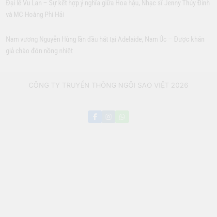
Đại lễ Vu Lan – Sự kết hợp ý nghĩa giữa Hoa hậu, Nhạc sĩ Jenny Thủy Đinh
và MC Hoàng Phi Hải
Nam vương Nguyễn Hùng lần đầu hát tại Adelaide, Nam Úc – Được khán
giả chào đón nồng nhiệt
CÔNG TY TRUYỀN THÔNG NGÔI SAO VIỆT 2026