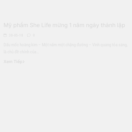
Đời Sống
Mỹ phẩm She Life mừng 1 năm ngày thành lập
30-05-18
0
Dấu mốc hoàng kim – Một năm một chặng đường – Vinh quang tỏa sáng,
là chủ đề chính của…
Xem Tiếp