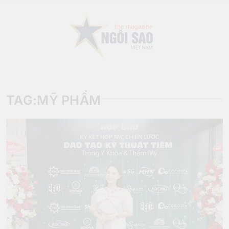
Skip
to
content
Sao Viet Magazine
TAG:
MỸ PHẨM