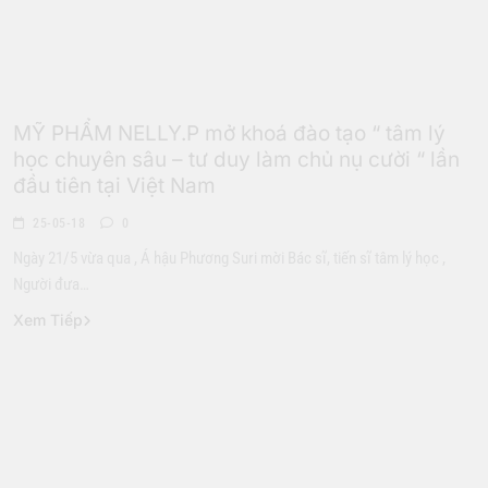
Đời Sống
MỸ PHẨM NELLY.P mở khoá đào tạo “ tâm lý
học chuyên sâu – tư duy làm chủ nụ cười “ lần
đầu tiên tại Việt Nam
25-05-18
0
Ngày 21/5 vừa qua , Á hậu Phương Suri mời Bác sĩ, tiến sĩ tâm lý học ,
Người đưa…
Xem Tiếp