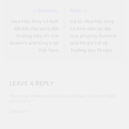
Previous:
Next:
Post
Hoa Hậu Amy Lê Anh
Ca sĩ- Hoa hậu Amy
navigation
tất bật cho sự ra đời
Lê Anh diện áo dài
thương hiệu Áo Dài
hoa phượng Queen’s
Queen’s and King’s tại
and King’s trở về
Việt Nam
Trường sau 16 năm
LEAVE A REPLY
Your email address will not be published.
Required fields
are marked
*
Comment
*