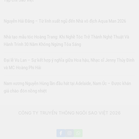
Tạp Chí Sao Việt
Nguyễn Hải Đăng – Từ lính xuất ngũ đến Nhà vô địch Aqua Man 2026
Nhà tạo mẫu tóc Hoàng Trang: Khi Nghề Tóc Trở Thành Nghệ Thuật Và
Hành Trình 30 Năm Không Ngừng Tỏa Sáng
Đại lễ Vu Lan – Sự kết hợp ý nghĩa giữa Hoa hậu, Nhạc sĩ Jenny Thủy Đinh
và MC Hoàng Phi Hải
Nam vương Nguyễn Hùng lần đầu hát tại Adelaide, Nam Úc – Được khán
giả chào đón nồng nhiệt
CÔNG TY TRUYỀN THÔNG NGÔI SAO VIỆT 2026