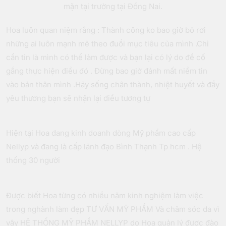
mặn tại trường tại Đồng Nai.
Hoa luôn quan niệm rằng : Thành công ko bao giờ bỏ rơi
những ai luôn mạnh mẽ theo đuổi mục tiêu của mình .Chỉ
cần tin là mình có thể làm được và bạn lại có lý do để cố
gắng thực hiện điều đó . Đừng bao giờ đánh mất niềm tin
vào bản thân mình .Hãy sống chân thành, nhiệt huyết và đầy
yêu thương bạn sẽ nhận lại điều tương tự
Hiện tại Hoa đang kinh doanh dòng Mỹ phẩm cao cấp
Nellyp và đang là cấp lãnh đạo Bình Thạnh Tp hcm . Hệ
thống 30 người
Được biết Hoa từng có nhiều năm kinh nghiệm làm việc
trong nghành làm đẹp TƯ VẤN MỸ PHẨM Và chăm sóc da vì
vậy HỆ THỐNG MỸ PHẨM NELLYP do Hoa quản lý được đào