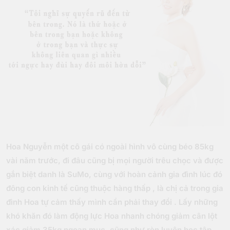
Hoa Nguyễn một cô gái có ngoài hình vô cùng béo 85kg
vài năm trước, đi đâu cũng bị mọi người trêu chọc và được
gắn biệt danh là SuMo, cùng với hoàn cảnh gia đình lúc đó
đông con kinh tế cũng thuộc hàng thấp , là chị cả trong gia
đình Hoa tự cảm thấy mình cần phải thay đổi . Lấy những
khó khăn đó làm động lực Hoa nhanh chóng giảm cân lột
xác giảm 35kg ngoạn mục, cũng như rèn luyện học tập,