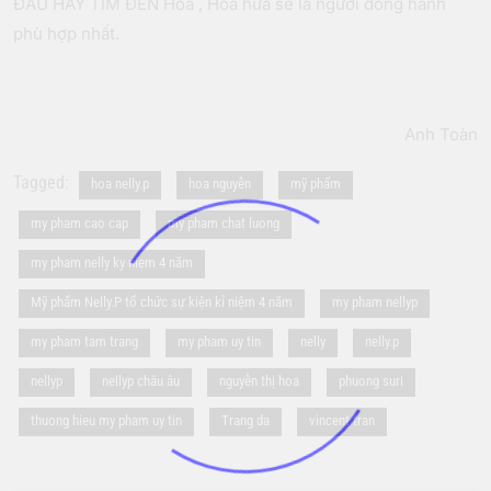
ĐẦU HÃY TÌM ĐẾN Hoa , Hoa hứa sẽ là người đồng hành
phù hợp nhất.
Anh Toàn
Tagged:
hoa nelly.p
hoa nguyễn
mỹ phẩm
my pham cao cap
my pham chat luong
my pham nelly ky niem 4 năm
Mỹ phẩm Nelly.P tổ chức sự kiện kỉ niệm 4 năm
my pham nellyp
my pham tam trang
my pham uy tin
nelly
nelly.p
nellyp
nellyp châu âu
nguyễn thị hoa
phuong suri
thuong hieu my pham uy tin
Trang da
vincent tran