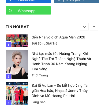
Hoa hậu Thời trang Nguyễn Ngọc
Thanh Tâm: “Tôi chọn cuộc sống an
Whatsapp
yên và một mình”
Làng Sao
Thời Trang
8
TIN NỔI BẬT
Nguyễn Hải Đăng – Từ lính xuất ngũ
Âm Nhạc
đến Nhà vô địch Aqua Man 2026
Đời Sống
Giới Trẻ
1
Nam vương Nguyễn Hùng lần đầu hát tại Adelaide,
Nam Úc – Được khán giả chào đón nồng nhiệt
Nhà tạo mẫu tóc Hoàng Trang: Khi
Nghề Tóc Trở Thành Nghệ Thuật Và
Hành Trình 30 Năm Không Ngừng
Tỏa Sáng
Thời Trang
2
Đại lễ Vu Lan – Sự kết hợp ý nghĩa
giữa Hoa hậu, Nhạc sĩ Jenny Thủy
Đinh và MC Hoàng Phi Hải
Làng Sao
3